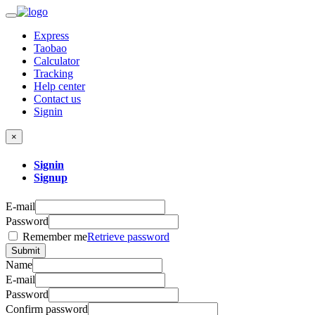
Express
Taobao
Calculator
Tracking
Help center
Contact us
Signin
×
Signin
Signup
E-mail
Password
Remember me
Retrieve password
Submit
Name
E-mail
Password
Confirm password