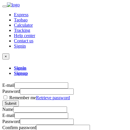
Express
Taobao
Calculator
Tracking
Help center
Contact us
Signin
×
Signin
Signup
E-mail
Password
Remember me
Retrieve password
Submit
Name
E-mail
Password
Confirm password