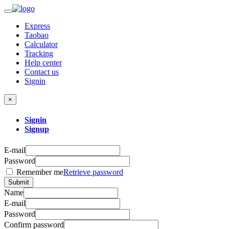
Express
Taobao
Calculator
Tracking
Help center
Contact us
Signin
×
Signin
Signup
E-mail
Password
Remember me
Retrieve password
Submit
Name
E-mail
Password
Confirm password