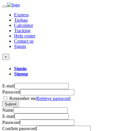
Express
Taobao
Calculator
Tracking
Help center
Contact us
Signin
×
Signin
Signup
E-mail
Password
Remember me
Retrieve password
Submit
Name
E-mail
Password
Confirm password