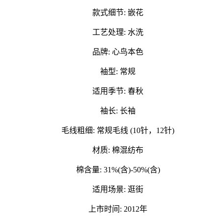
款式细节: 嵌花
工艺处理: 水洗
品牌: 心鸟本色
袖型: 常规
适用季节: 春秋
袖长: 长袖
毛线粗细: 常规毛线 (10针，12针)
材质: 棉混纺布
棉含量: 31%(含)-50%(含)
适用场景: 逛街
上市时间: 2012年