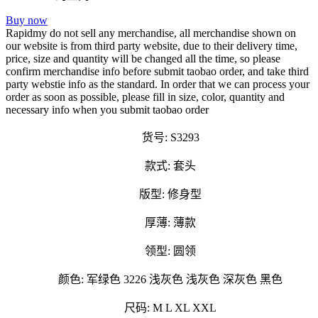
Buy now
Rapidmy do not sell any merchandise, all merchandise shown on
our website is from third party website, due to their delivery time,
price, size and quantity will be changed all the time, so please
confirm merchandise info before submit taobao order, and take third
party webstie info as the standard. In order that we can process your
order as soon as possible, please fill in size, color, quantity and
necessary info when you submit taobao order
货号: S3293
款式: 套头
版型: 修身型
厚薄: 薄款
领型: 圆领
颜色: 军绿色 3226 浅灰色 浅灰色 深灰色 黑色
尺码: M L XL XXL