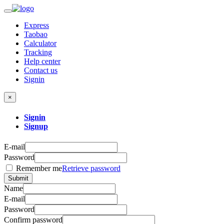
Express
Taobao
Calculator
Tracking
Help center
Contact us
Signin
×
Signin
Signup
E-mail
Password
Remember me
Retrieve password
Submit
Name
E-mail
Password
Confirm password