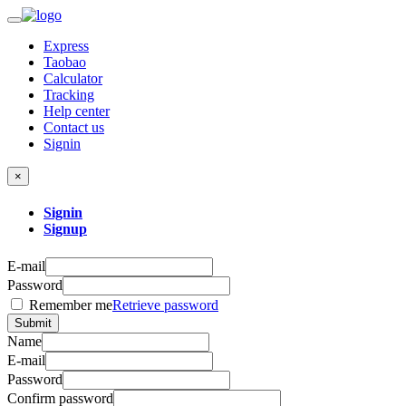
Express
Taobao
Calculator
Tracking
Help center
Contact us
Signin
×
Signin
Signup
E-mail
Password
Remember me
Retrieve password
Submit
Name
E-mail
Password
Confirm password