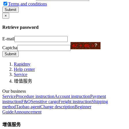
Terms and conditions
Submit
×
Retrieve password
E-mail
Captcha
Submit
Rapidmy
Help center
Service
增值服务
Our business
Service
Procedure instruction
Account instruction
Payment
instruction
F&Q
Sensitive cargo
Freight instruction
Shipping
method
Taobao agent
Charge description
Beginner
Guide
Announcement
增值服务