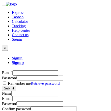
Express
Taobao
Calculator
Tracking
Help center
Contact us
Signin
×
Signin
Signup
E-mail
Password
Remember me
Retrieve password
Submit
Name
E-mail
Password
Confirm password