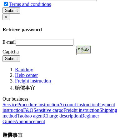
Terms and conditions
Submit
×
Retrieve password
E-mail
Captcha
Submit
Rapidmy
Help center
Freight instruction
赔偿事宜
Our business
Service
Procedure instruction
Account instruction
Payment
instruction
F&Q
Sensitive cargo
Freight instruction
Shipping
method
Taobao agent
Charge description
Beginner
Guide
Announcement
赔偿事宜