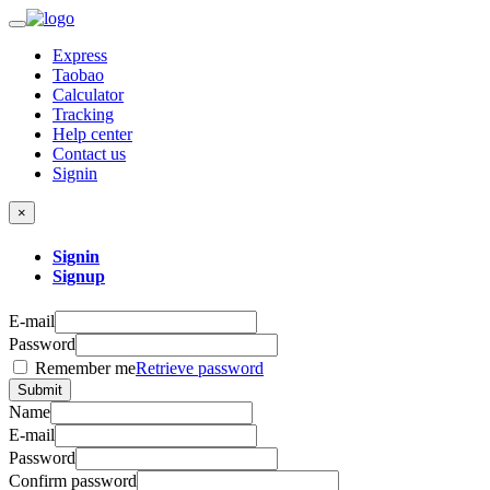
Express
Taobao
Calculator
Tracking
Help center
Contact us
Signin
×
Signin
Signup
E-mail
Password
Remember me
Retrieve password
Submit
Name
E-mail
Password
Confirm password