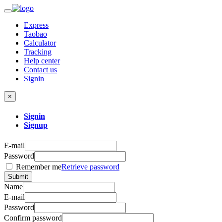
Express
Taobao
Calculator
Tracking
Help center
Contact us
Signin
×
Signin
Signup
E-mail
Password
Remember me
Retrieve password
Submit
Name
E-mail
Password
Confirm password